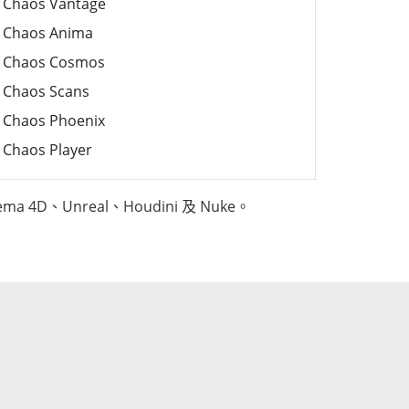
Chaos Vantage
Chaos Anima
Chaos Cosmos
Chaos Scans
Chaos Phoenix
Chaos Player
a 4D、Unreal、Houdini 及 Nuke。