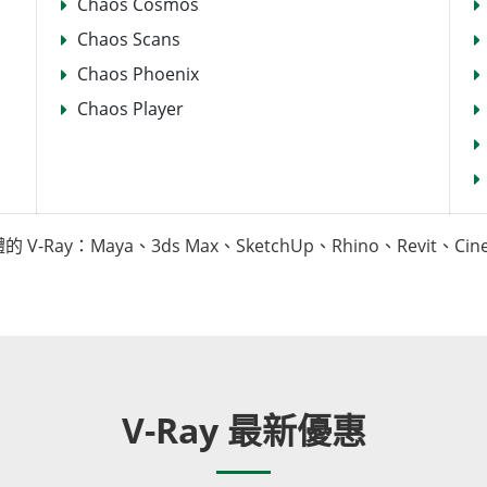
Chaos Cosmos
Chaos Scans
Chaos Phoenix
Chaos Player
ay：Maya、3ds Max、SketchUp、Rhino、Revit、Cinem
V-Ray 最新優惠