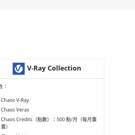
V-Ray Collection
含：
Chaos V-Ray
Chaos Veras
Chaos Credits（點數）：500 點/月（每月重
置）