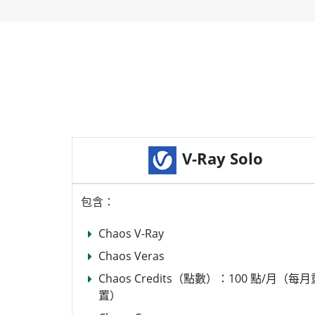
V-Ray Solo
包含：
Chaos V-Ray
Chaos Veras
Chaos Credits（點數）：100 點/月（每月
置）