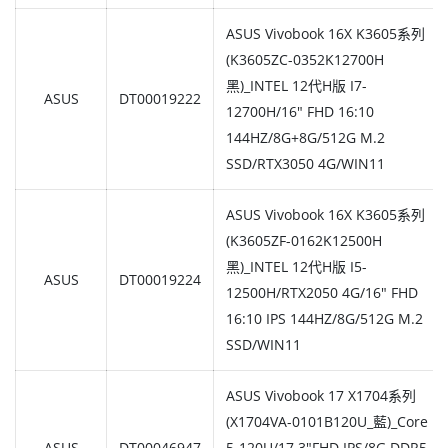
ASUS Vivobook 16X K3605系列
(K3605ZC-0352K12700H
黑)_INTEL 12代H版 I7-
ASUS
DT00019222
12700H/16" FHD 16:10
144HZ/8G+8G/512G M.2
SSD/RTX3050 4G/WIN11
ASUS Vivobook 16X K3605系列
(K3605ZF-0162K12500H
黑)_INTEL 12代H版 I5-
ASUS
DT00019224
12500H/RTX2050 4G/16" FHD
16:10 IPS 144HZ/8G/512G M.2
SSD/WIN11
ASUS Vivobook 17 X1704系列
(X1704VA-0101B120U_藍)_Core
ASUS
DT00046947
5-120U/17.3"FHD IPS/8G DDR5