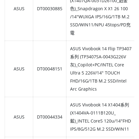
(X1407QA-0031D26100_鉑金
ASUS
DT00030885
色)_Snapdragon X X1 26 100
/14"WUXGA IPS/16G/1TB M.2
SSD/WIN11/NPU 45tops/PD充
電
ASUS Vivobook 14 Flip TP3407
系列 (TP3407SA-0043G226V
灰)_Copilot+PC/INTEL Core
ASUS
DT00048151
Ultra 5 226V/14" TOUCH
FHD/16G/1TB M.2 SSD/Intel
Arc Graphics
ASUS Vivobook 14 X1404系列
(X1404VA-0111B120U_
ASUS
DT00044334
藍)_INTEL Core5 120u/14"FHD
IPS/8G/512G M.2 SSD/WIN11