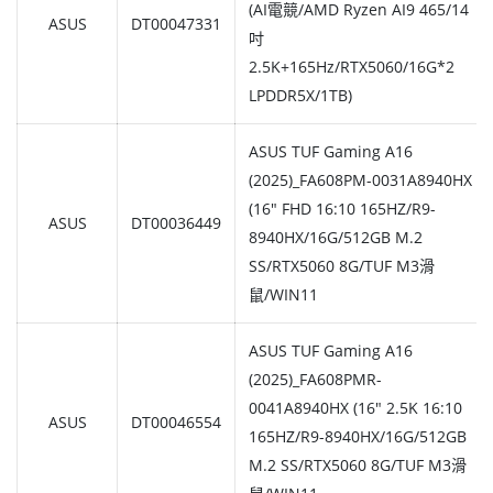
(AI電競/AMD Ryzen AI9 465/14
ASUS
DT00047331
吋
2.5K+165Hz/RTX5060/16G*2
LPDDR5X/1TB)
ASUS TUF Gaming A16
(2025)_FA608PM-0031A8940HX
(16" FHD 16:10 165HZ/R9-
ASUS
DT00036449
8940HX/16G/512GB M.2
SS/RTX5060 8G/TUF M3滑
鼠/WIN11
ASUS TUF Gaming A16
(2025)_FA608PMR-
0041A8940HX (16" 2.5K 16:10
ASUS
DT00046554
165HZ/R9-8940HX/16G/512GB
M.2 SS/RTX5060 8G/TUF M3滑