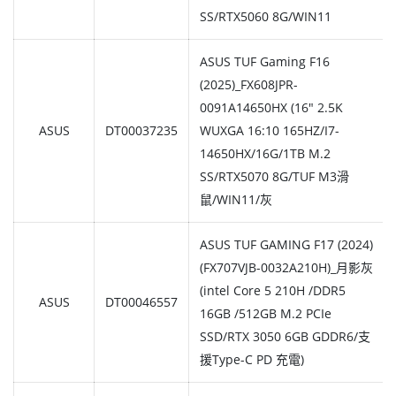
SS/RTX5060 8G/WIN11
ASUS TUF Gaming F16
(2025)_FX608JPR-
0091A14650HX (16" 2.5K
ASUS
DT00037235
WUXGA 16:10 165HZ/I7-
14650HX/16G/1TB M.2
SS/RTX5070 8G/TUF M3滑
鼠/WIN11/灰
ASUS TUF GAMING F17 (2024)
(FX707VJB-0032A210H)_月影灰
(intel Core 5 210H /DDR5
ASUS
DT00046557
16GB /512GB M.2 PCIe
SSD/RTX 3050 6GB GDDR6/支
援Type-C PD 充電)