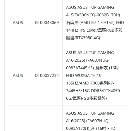
ASUS ASUS TUF GAMING
A15(FA506NCQ-0032B170H)_
ASUS
DT00048069
石磨黑 (AMD R7-170/15吋 FHD
144HZ IPS Level/單區RGB多彩
鍵盤/RTX3050 4G)
ASUS ASUS TUF GAMING
A16(2025) (FA607NUG-
0083A7445HS)_機甲灰 (16吋
ASUS
DT00037234
FHD WUXGA 16;10
165HZ/AMD 7000系列R7-
7445HS/16G DDR5/RTX4050
6G/單區RGB多彩鍵盤)
ASUS ASUS TUF GAMING
A16(2025) (FA607NUQ-
0093A170H)_灰 (16吋 FHD