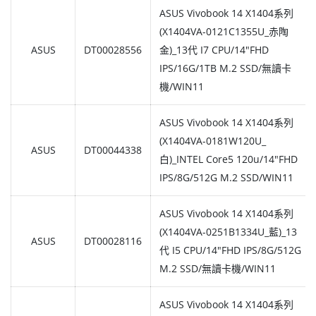
ASUS Vivobook 14 X1404系列
(X1404VA-0121C1355U_赤陶
ASUS
DT00028556
金)_13代 I7 CPU/14"FHD
IPS/16G/1TB M.2 SSD/無讀卡
機/WIN11
ASUS Vivobook 14 X1404系列
(X1404VA-0181W120U_
ASUS
DT00044338
白)_INTEL Core5 120u/14"FHD
IPS/8G/512G M.2 SSD/WIN11
ASUS Vivobook 14 X1404系列
(X1404VA-0251B1334U_藍)_13
ASUS
DT00028116
代 I5 CPU/14"FHD IPS/8G/512G
M.2 SSD/無讀卡機/WIN11
ASUS Vivobook 14 X1404系列