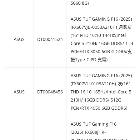
5060 8G)
ASUS TUF GAMING F16 (2025)
(FX607VJB-0053A210H)_月影灰
(16" FHD 16:10 144Hz/intel
ASUS
DT00041524
Core 5 210H/ 16GB DDR5/ 1TB
PCIe/RTX 3050 6GB GDDR6/支
援Type-C PD 充電)
ASUS TUF GAMING F16 (2025)
(FX607VU-0103A210H)_灰(16"
ASUS
DT00048456
FHD 16:10 165Hz/intel Core 5
210H/ 16GB DDR5/ 512G
PCIe/RTX 4050 6GB GDDR6)
ASUS TUF Gaming F16
(2025)_FX608JHR-