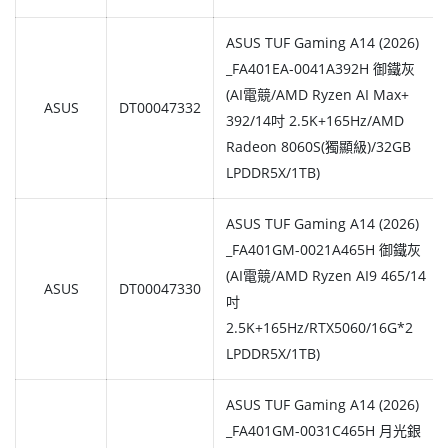
ASUS TUF Gaming A14 (2026)
_FA401EA-0041A392H 御鐵灰
(AI電競/AMD Ryzen AI Max+
ASUS
DT00047332
392/14吋 2.5K+165Hz/AMD
Radeon 8060S(獨顯級)/32GB
LPDDR5X/1TB)
ASUS TUF Gaming A14 (2026)
_FA401GM-0021A465H 御鐵灰
(AI電競/AMD Ryzen AI9 465/14
ASUS
DT00047330
吋
2.5K+165Hz/RTX5060/16G*2
LPDDR5X/1TB)
ASUS TUF Gaming A14 (2026)
_FA401GM-0031C465H 月光銀