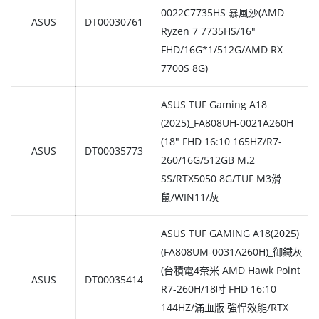
0022C7735HS 暴風沙(AMD
ASUS
DT00030761
Ryzen 7 7735HS/16"
FHD/16G*1/512G/AMD RX
7700S 8G)
ASUS TUF Gaming A18
(2025)_FA808UH-0021A260H
(18" FHD 16:10 165HZ/R7-
ASUS
DT00035773
260/16G/512GB M.2
SS/RTX5050 8G/TUF M3滑
鼠/WIN11/灰
ASUS TUF GAMING A18(2025)
(FA808UM-0031A260H)_御鐵灰
(台積電4奈米 AMD Hawk Point
ASUS
DT00035414
R7-260H/18吋 FHD 16:10
144HZ/滿血版 強悍效能/RTX