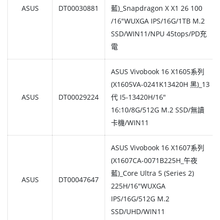
ASUS
DT00030881
藍)_Snapdragon X X1 26 100
/16"WUXGA IPS/16G/1TB M.2
SSD/WIN11/NPU 45tops/PD充
電
ASUS Vivobook 16 X1605系列
(X1605VA-0241K13420H 黑)_13
ASUS
DT00029224
代 I5-13420H/16"
16:10/8G/512G M.2 SSD/無讀
卡機/WIN11
ASUS Vivobook 16 X1607系列
(X1607CA-0071B225H_午夜
藍)_Core Ultra 5 (Series 2)
ASUS
DT00047647
225H/16"WUXGA
IPS/16G/512G M.2
SSD/UHD/WIN11