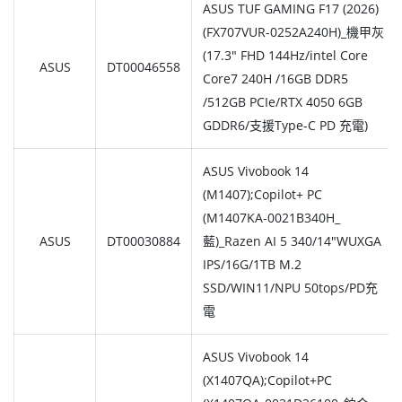
ASUS TUF GAMING F17 (2026)
(FX707VUR-0252A240H)_機甲灰
(17.3" FHD 144Hz/intel Core
ASUS
DT00046558
Core7 240H /16GB DDR5
/512GB PCIe/RTX 4050 6GB
GDDR6/支援Type-C PD 充電)
ASUS Vivobook 14
(M1407);Copilot+ PC
(M1407KA-0021B340H_
ASUS
DT00030884
藍)_Razen AI 5 340/14"WUXGA
IPS/16G/1TB M.2
SSD/WIN11/NPU 50tops/PD充
電
ASUS Vivobook 14
(X1407QA);Copilot+PC