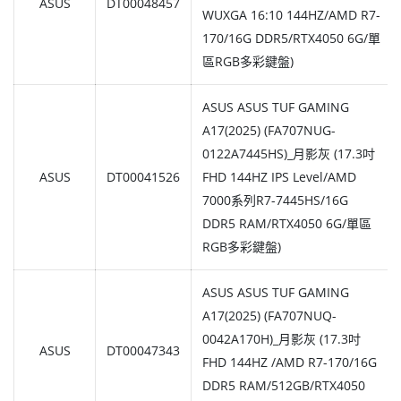
ASUS
DT00048457
WUXGA 16:10 144HZ/AMD R7-
170/16G DDR5/RTX4050 6G/單
區RGB多彩鍵盤)
ASUS ASUS TUF GAMING
A17(2025) (FA707NUG-
0122A7445HS)_月影灰 (17.3吋
ASUS
DT00041526
FHD 144HZ IPS Level/AMD
7000系列R7-7445HS/16G
DDR5 RAM/RTX4050 6G/單區
RGB多彩鍵盤)
ASUS ASUS TUF GAMING
A17(2025) (FA707NUQ-
0042A170H)_月影灰 (17.3吋
ASUS
DT00047343
FHD 144HZ /AMD R7-170/16G
DDR5 RAM/512GB/RTX4050