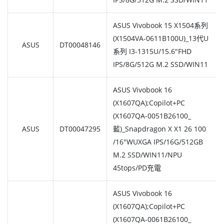
ASUS Vivobook 15 X1504系列
(X1504VA-0611B100U)_13代U
ASUS
DT00048146
系列 I3-1315U/15.6"FHD
IPS/8G/512G M.2 SSD/WIN11
ASUS Vivobook 16
(X1607QA);Copilot+PC
(X1607QA-0051B26100_
ASUS
DT00047295
藍)_Snapdragon X X1 26 100
/16"WUXGA IPS/16G/512GB
M.2 SSD/WIN11/NPU
45tops/PD充電
ASUS Vivobook 16
(X1607QA);Copilot+PC
(X1607QA-0061B26100_