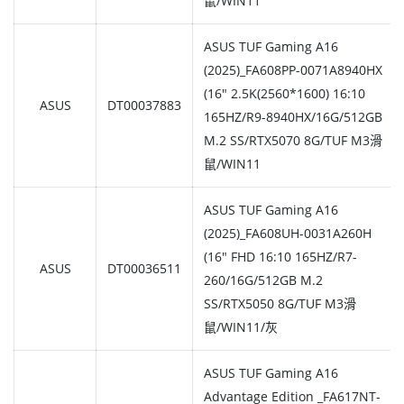
鼠/WIN11
ASUS TUF Gaming A16
(2025)_FA608PP-0071A8940HX
(16" 2.5K(2560*1600) 16:10
ASUS
DT00037883
165HZ/R9-8940HX/16G/512GB
M.2 SS/RTX5070 8G/TUF M3滑
鼠/WIN11
ASUS TUF Gaming A16
(2025)_FA608UH-0031A260H
(16" FHD 16:10 165HZ/R7-
ASUS
DT00036511
260/16G/512GB M.2
SS/RTX5050 8G/TUF M3滑
鼠/WIN11/灰
ASUS TUF Gaming A16
Advantage Edition _FA617NT-