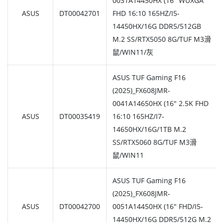
0031A14450HX (16" WUXGA
ASUS
DT00042701
FHD 16:10 165HZ/I5-
14450HX/16G DDR5/512GB
M.2 SS/RTX5050 8G/TUF M3滑
鼠/WIN11/灰
ASUS TUF Gaming F16
(2025)_FX608JMR-
0041A14650HX (16" 2.5K FHD
ASUS
DT00035419
16:10 165HZ/I7-
14650HX/16G/1TB M.2
SS/RTX5060 8G/TUF M3滑
鼠/WIN11
ASUS TUF Gaming F16
(2025)_FX608JMR-
ASUS
DT00042700
0051A14450HX (16" FHD/I5-
14450HX/16G DDR5/512G M.2