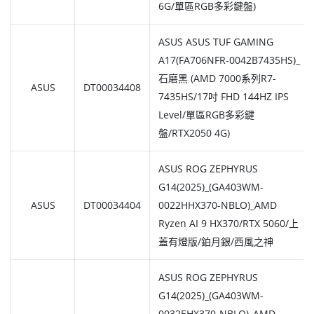
6G/單區RGB多彩鍵盤)
ASUS ASUS TUF GAMING
A17(FA706NFR-0042B7435HS)_
石磨黑 (AMD 7000系列R7-
ASUS
DT00034408
7435HS/17吋 FHD 144HZ IPS
Level/單區RGB多彩鍵
盤/RTX2050 4G)
ASUS ROG ZEPHYRUS
G14(2025)_(GA403WM-
ASUS
DT00034404
0022HHX370-NBLO)_AMD
Ryzen AI 9 HX370/RTX 5060/上
蓋有燈版/鉑月銀/西風之神
ASUS ROG ZEPHYRUS
G14(2025)_(GA403WM-
0032EHX370-NBLO)_AMD