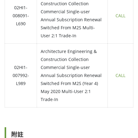
Construction Collection
02HI1-
Commercial Single-user
008091-
CALL
Annual Subscription Renewal
L690
Switched From M2S Multi-
User 2:1 Trade-In
Architecture Engineering &
Construction Collection
02HI1-
Commercial Single-user
007992-
Annual Subscription Renewal
CALL
L989
Switched From M2S (Year 4)
May 2020 Multi-User 2:1
Trade-In
附註