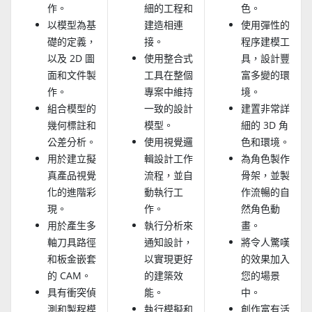
作。
細的工程和
色。
以模型為基
建造相連
使用彈性的
礎的定義，
接。
程序建模工
以及 2D 圖
使用整合式
具，設計豐
面和文件製
工具在整個
富多變的環
作。
專案中維持
境。
組合模型的
一致的設計
建置非常詳
幾何標註和
模型。
細的 3D 角
公差分析。
使用視覺邏
色和環境。
用於建立擬
輯設計工作
為角色製作
真產品視覺
流程，並自
骨架，並製
化的進階彩
動執行工
作流暢的自
現。
作。
然角色動
用於產生多
執行分析來
畫。
軸刀具路徑
通知設計，
將令人驚嘆
和板金嵌套
以實現更好
的效果加入
的 CAM。
的建築效
您的場景
具有衝突偵
能。
中。
測和製程模
執行模擬和
創作富有活