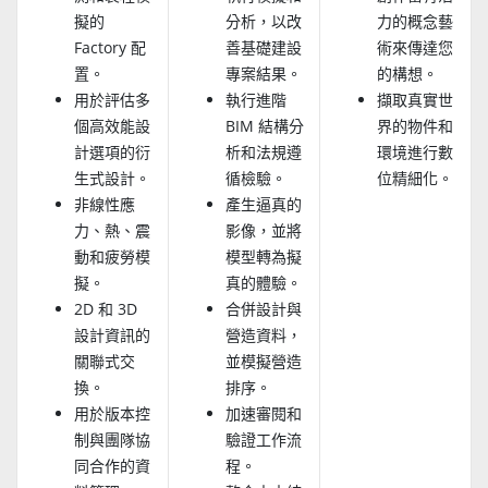
擬的
分析，以改
力的概念藝
Factory 配
善基礎建設
術來傳達您
置。
專案結果。
的構想。
用於評估多
執行進階
擷取真實世
個高效能設
BIM 結構分
界的物件和
計選項的衍
析和法規遵
環境進行數
生式設計。
循檢驗。
位精細化。
非線性應
產生逼真的
力、熱、震
影像，並將
動和疲勞模
模型轉為擬
擬。
真的體驗。
2D 和 3D
合併設計與
設計資訊的
營造資料，
關聯式交
並模擬營造
換。
排序。
用於版本控
加速審閱和
制與團隊協
驗證工作流
同合作的資
程。