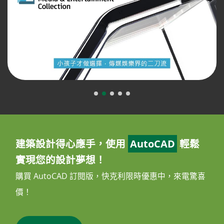
建築設計得心應手，使用
AutoCAD
輕鬆
實現您的設計夢想！
購買 AutoCAD 訂閱版，快克利限時優惠中，來電驚喜
價！