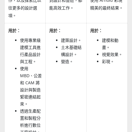
作，以及探索比以
到設計和營造，都
使用 Arnold 彩現
往更多的設計選
能高效工作。
精美的最終結果。
項。
用於：
用於：
用於：
使用專業級
建築設計。
建模和動
建模工具進
土木基礎結
畫。
行產品設計
構設計。
視覺效果。
與工程。
營造。
彩現。
使用
MBD、公差
和 CAM 將
設計與製造
緊密連結起
來。
透過生產配
置和製程分
析進行數位