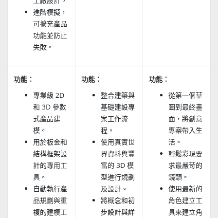
工廠設計。
進階模擬，
可擴充產品
功能並防止
失敗。
功能：
功能：
功能：
專業級 2D
整合建築與
從第一個草
和 3D 參數
基礎建設專
圖到最終畫
式產品建
案工作流
面，將創意
模。
程。
專案帶入生
用於板金和
使用真實世
活。
結構框架設
界資料與豐
輕鬆彩現要
計的專用工
富的 3D 模
求最嚴苛的
具。
型進行規劃
鏡頭。
自動執行產
及設計。
使用最新的
品規劃與重
將概念和初
角色建立工
複的建模工
步設計與詳
具來建立角