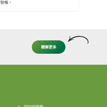
便對帳。
瞭解更多
列印伺服器