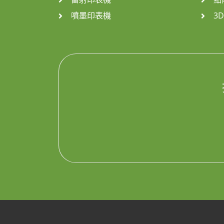
噴墨印表機
3