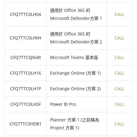
適用於 Office 365 的
CFQ7TTC0LH04
CALL
Microsoft Defender方案 1
適用於 Office 365 的
CFQ7TTC0LHXH
CALL
Microsoft Defender方案 2
CFQ7TTC0JN4R
Microsoft Teams 基本版
CALL
CFQ7TTC0LH16
Exchange Online (方案 1)
CALL
CFQ7TTC0LH1P
Exchange Online (方案 2)
CALL
CFQ7TTC0LHSF
Power BI Pro
CALL
Planner 方案 1 (之前稱為
CFQ7TTC0HDB1
CALL
Project 方案 1)