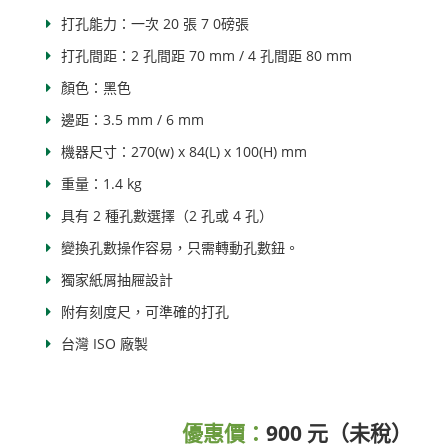
打孔能力：一次 20 張 7 0磅張
打孔間距：2 孔間距 70 mm / 4 孔間距 80 mm
顏色：黑色
邊距：3.5 mm / 6 mm
機器尺寸：270(w) x 84(L) x 100(H) mm
重量：1.4 kg
具有 2 種孔數選擇（2 孔或 4 孔）
變換孔數操作容易，只需轉動孔數鈕。
獨家紙屑抽屜設計
附有刻度尺，可準確的打孔
台灣 ISO 廠製
優惠價：
900 元（未稅）