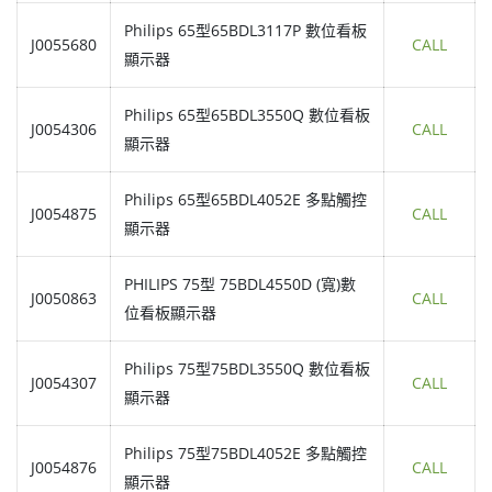
Philips 65型65BDL3117P 數位看板
J0055680
CALL
顯示器
Philips 65型65BDL3550Q 數位看板
J0054306
CALL
顯示器
Philips 65型65BDL4052E 多點觸控
J0054875
CALL
顯示器
PHILIPS 75型 75BDL4550D (寬)數
J0050863
CALL
位看板顯示器
Philips 75型75BDL3550Q 數位看板
J0054307
CALL
顯示器
Philips 75型75BDL4052E 多點觸控
J0054876
CALL
顯示器