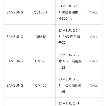
SAMSUNG 13
SAMSUNG
QB13C-T
吋觸控商用顯示
CALL
器500nit
SAMSUNG 24
SAMSUNG
QB24C
吋 FHD 商用顯
CALL
示器
SAMSUNG 32
SAMSUNG
QM32C
吋 4K2K 商用顯
CALL
示器
SAMSUNG 43
SAMSUNG
QM43C
吋 4K2K 商用顯
CALL
示器
SAMSUNG 43