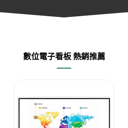
數位電子看板 熱銷推薦