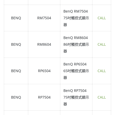
BenQ RM7504
BENQ
RM7504
75吋觸控式顯示
CALL
器
BenQ RM8604
BENQ
RM8604
86吋觸控式顯示
CALL
器
BenQ RP6504
BENQ
RP6504
65吋觸控式顯示
CALL
器
BenQ RP7504
BENQ
RP7504
75吋觸控式顯示
CALL
器