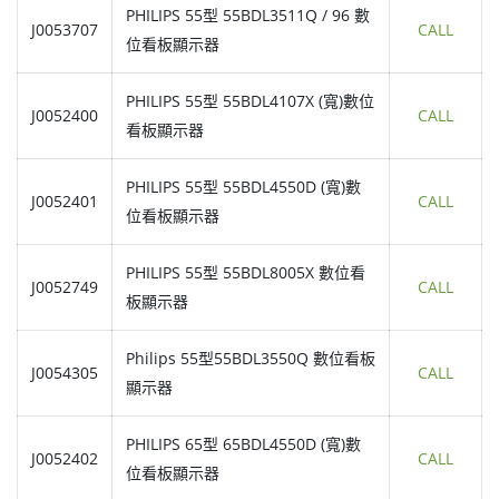
PHILIPS 55型 55BDL3511Q / 96 數
J0053707
CALL
位看板顯示器
PHILIPS 55型 55BDL4107X (寬)數位
J0052400
CALL
看板顯示器
PHILIPS 55型 55BDL4550D (寬)數
J0052401
CALL
位看板顯示器
PHILIPS 55型 55BDL8005X 數位看
J0052749
CALL
板顯示器
Philips 55型55BDL3550Q 數位看板
J0054305
CALL
顯示器
PHILIPS 65型 65BDL4550D (寬)數
J0052402
CALL
位看板顯示器