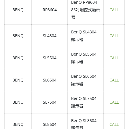
BenQ RP8604
BENQ
RP8604
86吋觸控式顯示
CALL
器
BenQ SL4304
BENQ
SL4304
CALL
顯示器
BenQ SL5504
BENQ
SL5504
CALL
顯示器
BenQ SL6504
BENQ
SL6504
CALL
顯示器
BenQ SL7504
BENQ
SL7504
CALL
顯示器
BenQ SL8604
BENQ
SL8604
CALL
顯示器