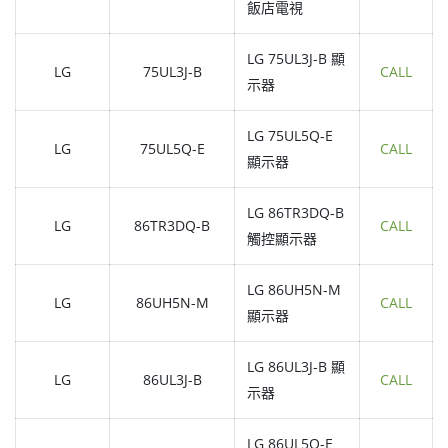
飯店電視
LG 75UL3J-B 顯
LG
75UL3J-B
CALL
示器
LG 75UL5Q-E
LG
75UL5Q-E
CALL
顯示器
LG 86TR3DQ-B
LG
86TR3DQ-B
CALL
觸控顯示器
LG 86UH5N-M
LG
86UH5N-M
CALL
顯示器
LG 86UL3J-B 顯
LG
86UL3J-B
CALL
示器
LG 86UL5Q-E