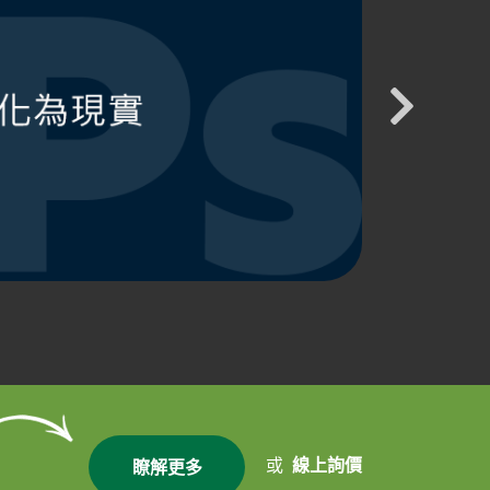
或
線上詢價
瞭解更多