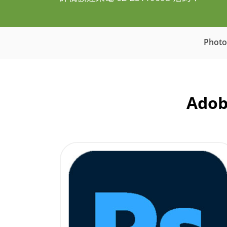
Phot
Ado