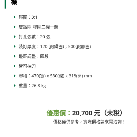
機
鐵圈：3:1
雙鐵圈 膠圈二機一體
打孔張數：20 張
裝訂厚度：120 張(鐵圈)；500張(膠圈)
邊距調整：四段
皆可抽刀
體積：470(寬) x 530(深) x 318(高) mm
重量：26.8 kg
優惠價：
20,700 元（未稅）
價格僅供參考，實際價格請來電洽詢！