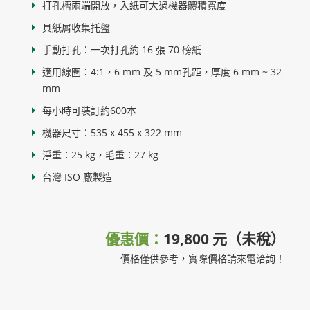
打孔槽兩端開放，入紙可大過機器體積寬度
具紙屑收集托盤
手動打孔：一次打孔約 16 張 70 磅紙
適用線圈：4:1，6 mm 及 5 mm孔距，厚度 6 mm ~ 32
mm
每小時可裝訂約600本
機器尺寸：535 x 455 x 322 mm
淨重：25 kg，毛重：27 kg
台灣 ISO 廠製造
優惠價：
19,800 元（未稅）
價格僅供參考，實際價格請來電洽詢！