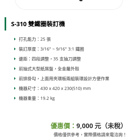
S-310 雙鐵圈裝訂機
打孔能力：25 張
裝訂厚度：3/16" ~ 9/16" 3:1 鐵圈
邊距：四段調整，35 支抽刀調整
前抽式大型紙屑盤，全金屬外殼
前排掛勾，上面用夾環板兩組裝環設計方便作業
機器尺寸：430 x 420 x 230(510) mm
機器重量：19.2 kg
優惠價：
9,000 元（未稅）
價格僅供參考，實際價格請來電洽詢！