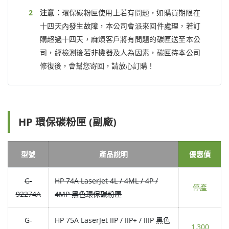
注意：
環保碳粉匣使用上若有問題，如購買期限在
十四天內發生故障，本公司會派來回件處理，若訂
購超過十四天，麻煩客戶將有問題的碳匣送至本公
司，經檢測後若非機器及人為因素，碳匣待本公司
修復後，會幫您寄回，請放心訂購！
HP 環保碳粉匣 (副廠)
型號
產品說明
優惠價
G-
HP 74A LaserJet 4L / 4ML / 4P /
停產
92274A
4MP 黑色環保碳粉匣
G-
HP 75A LaserJet IIP / IIP+ / IIIP 黑色
1,300