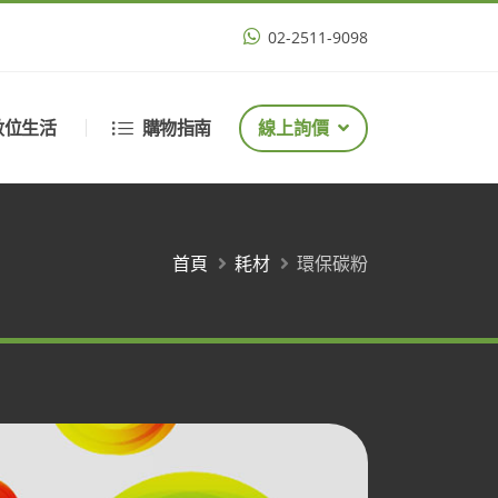
02-2511-9098
數位生活
購物指南
線上詢價
首頁
耗材
環保碳粉