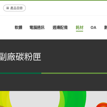
產品目錄
軟體
電腦通訊
週邊配備
耗材
OA
/ 副廠碳粉匣