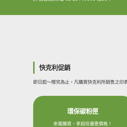
快克利促銷
即日起～贈完為止，凡購買快克利所銷售之印表
環保碳粉匣
來電購買，享超低優惠價格！