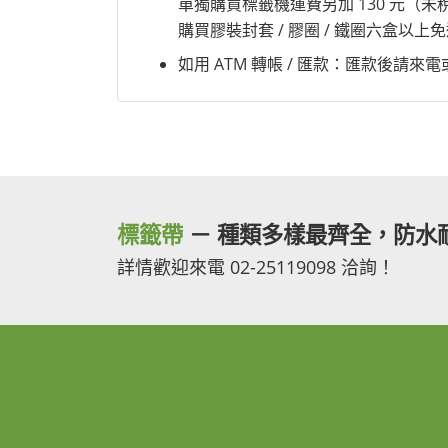
單獨購買標籤機運費另加 130 元（
購買膠裝封套 / 膠圈 / 鐵圈六盒以
如用 ATM 轉帳 / 匯款：匯款後請來
標籤帶
－ 種類多樣最齊全，防水
詳情歡迎來電 02-25119098 洽詢！