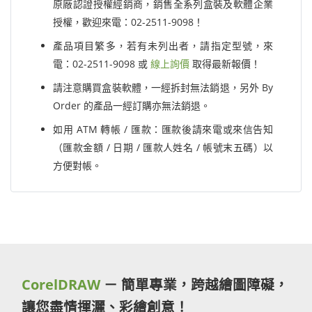
原廠認證授權經銷商，銷售全系列盒裝及軟體企業
授權，歡迎來電：02-2511-9098！
產品項目繁多，若有未列出者，請指定型號，來
電：02-2511-9098 或
線上詢價
取得最新報價！
請注意購買盒裝軟體，一經拆封無法銷退，另外 By
Order 的產品一經訂購亦無法銷退。
如用 ATM 轉帳 / 匯款：匯款後請來電或來信告知
（匯款金額 / 日期 / 匯款人姓名 / 帳號末五碼）以
方便對帳。
CorelDRAW
－ 簡單專業，跨越繪圖障礙，
讓您盡情揮灑、彩繪創意！