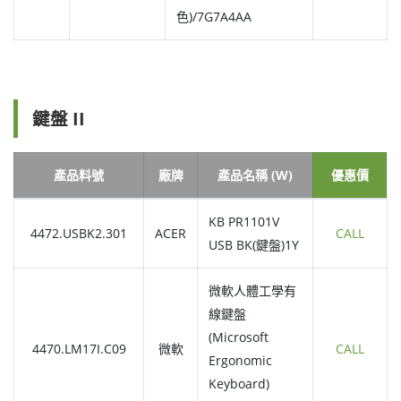
色)/7G7A4AA
鍵盤 II
產品料號
廠牌
產品名稱 (W)
優惠價
KB PR1101V
4472.USBK2.301
ACER
CALL
USB BK(鍵盤)1Y
微軟人體工學有
線鍵盤
(Microsoft
4470.LM17I.C09
微軟
CALL
Ergonomic
Keyboard)