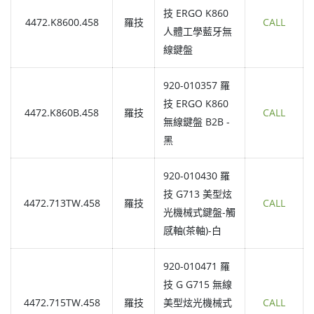
技 ERGO K860
4472.K8600.458
羅技
CALL
人體工學藍牙無
線鍵盤
920-010357 羅
技 ERGO K860
4472.K860B.458
羅技
CALL
無線鍵盤 B2B -
黑
920-010430 羅
技 G713 美型炫
4472.713TW.458
羅技
CALL
光機械式鍵盤-觸
感軸(茶軸)-白
920-010471 羅
技 G G715 無線
4472.715TW.458
羅技
美型炫光機械式
CALL