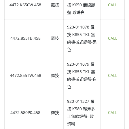
4472.K650W.458
羅技
技 K650 無線鍵
CALL
盤-珍珠白
920-011078 羅
技 K855 TKL 無
4472.855TB.458
羅技
CALL
線機械式鍵盤-黑
色
920-011079 羅
技 K855 TKL 無
4472.855TW.458
羅技
CALL
線機械式鍵盤-白
色
920-011327 羅
技 K580 輕薄多
4472.580P0.458
羅技
CALL
工無線鍵盤- 玫
瑰粉