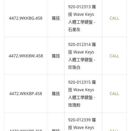
920-012313 羅
技 Wave Keys
4472.WKKBG.458
羅技
CALL
人體工學鍵盤 -
石墨灰
920-012314 羅
技 Wave Keys
4472.WKKBW.458
羅技
CALL
人體工學鍵盤 -
珍珠白
920-012315 羅
技 Wave Keys
4472.WKKBP.458
羅技
CALL
人體工學鍵盤 -
玫瑰粉
920-012339 羅
技 Wave Keys