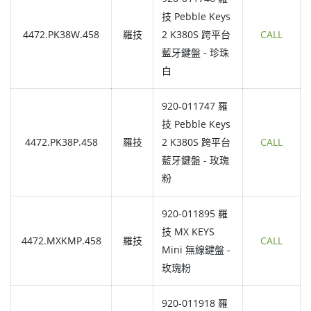
技 Pebble Keys
4472.PK38W.458
羅技
2 K380S 跨平台
CALL
藍牙鍵盤 - 珍珠
白
920-011747 羅
技 Pebble Keys
4472.PK38P.458
羅技
2 K380S 跨平台
CALL
藍牙鍵盤 - 玫瑰
粉
920-011895 羅
技 MX KEYS
4472.MXKMP.458
羅技
CALL
Mini 無線鍵盤 -
玫瑰粉
920-011918 羅