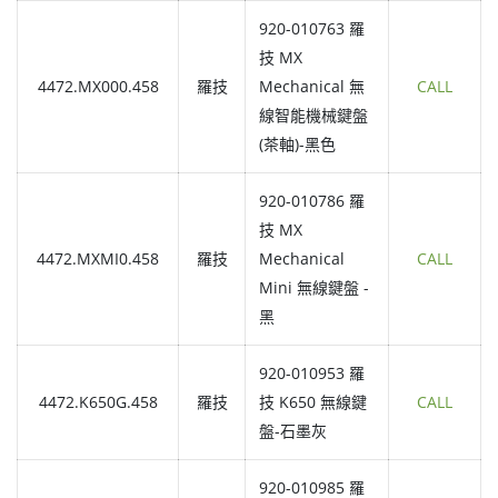
920-010763 羅
技 MX
4472.MX000.458
羅技
Mechanical 無
CALL
線智能機械鍵盤
(茶軸)-黑色
920-010786 羅
技 MX
4472.MXMI0.458
羅技
Mechanical
CALL
Mini 無線鍵盤 -
黑
920-010953 羅
4472.K650G.458
羅技
技 K650 無線鍵
CALL
盤-石墨灰
920-010985 羅