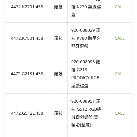
4472.K2701.458
羅技
技 K270 無線鍵
CALL
盤
920-008029 羅
4472.K7801.458
羅技
技 K780 跨平台
CALL
藍牙鍵盤
920-008098 羅
技 G213
4472.G2131.458
羅技
CALL
PRODIGY RGB
遊戲鍵盤
920-008951 羅
技 G512 RGB機
4472.G512L.458
羅技
CALL
械遊戲鍵盤(青
軸-敲擊感)