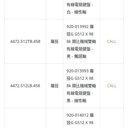
有線電競鍵盤 -
白 - 線性軸
920-013992 羅
技G G512 X 98
4472.512TB.458
羅技
8k 類比機械雙軸
CALL
有線電競鍵盤 -
黑 - 觸感軸
920-013993 羅
技G G512 X 98
4472.512LB.458
羅技
8k 類比機械雙軸
CALL
有線電競鍵盤 -
黑 - 線性軸
920-014012 羅
技G G512 X 98