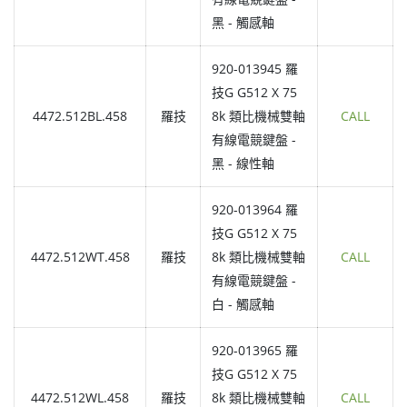
黑 - 觸感軸
920-013945 羅
技G G512 X 75
4472.512BL.458
羅技
8k 類比機械雙軸
CALL
有線電競鍵盤 -
黑 - 線性軸
920-013964 羅
技G G512 X 75
4472.512WT.458
羅技
8k 類比機械雙軸
CALL
有線電競鍵盤 -
白 - 觸感軸
920-013965 羅
技G G512 X 75
4472.512WL.458
羅技
8k 類比機械雙軸
CALL