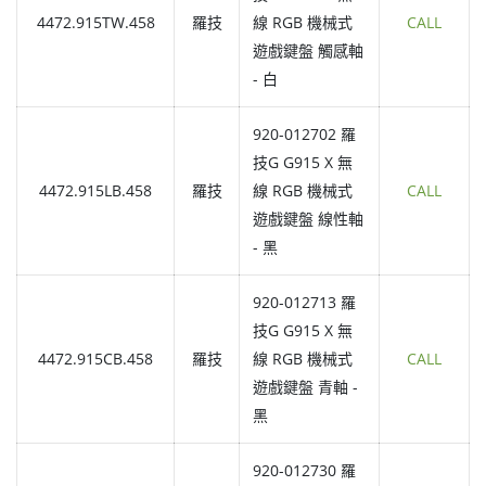
4472.915TW.458
羅技
線 RGB 機械式
CALL
遊戲鍵盤 觸感軸
- 白
920-012702 羅
技G G915 X 無
4472.915LB.458
羅技
線 RGB 機械式
CALL
遊戲鍵盤 線性軸
- 黑
920-012713 羅
技G G915 X 無
4472.915CB.458
羅技
線 RGB 機械式
CALL
遊戲鍵盤 青軸 -
黑
920-012730 羅