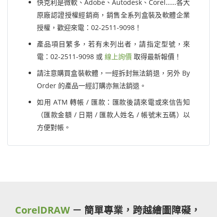
快克利是微軟、Adobe、Autodesk、Corel……各大
原廠認證授權經銷商，銷售全系列盒裝及軟體企業
授權，歡迎來電：02-2511-9098！
產品項目繁多，若有未列出者，請指定型號，來
電：02-2511-9098 或
線上詢價
取得最新報價！
請注意購買盒裝軟體，一經拆封無法銷退，另外 By
Order 的產品一經訂購亦無法銷退。
如用 ATM 轉帳 / 匯款：匯款後請來電或來信告知
（匯款金額 / 日期 / 匯款人姓名 / 帳號末五碼）以
方便對帳。
CorelDRAW
－ 簡單專業，跨越繪圖障礙，