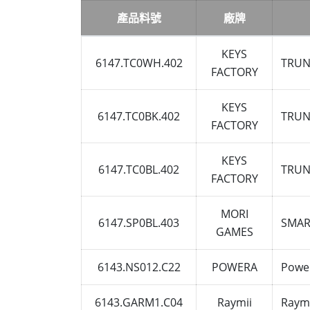
產品料號
廠牌
KEYS
6147.TC0WH.402
TRU
FACTORY
KEYS
6147.TC0BK.402
TRU
FACTORY
KEYS
6147.TC0BL.402
TRU
FACTORY
MORI
6147.SP0BL.403
SMAR
GAMES
6143.NS012.C22
POWERA
Powe
6143.GARM1.C04
Raymii
Ray