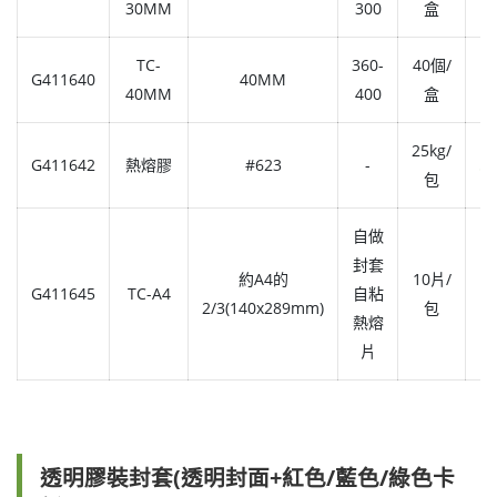
30MM
300
盒
TC-
360-
40個/
G411640
40MM
1,
40MM
400
盒
25kg/
G411642
熱熔膠
#623
-
5,
包
自做
封套
約A4的
10片/
G411645
TC-A4
自粘
1,
2/3(140x289mm)
包
熱熔
片
透明膠裝封套(透明封面+紅色/藍色/綠色卡