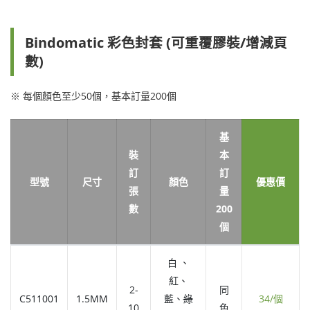
Bindomatic 彩色封套 (可重覆膠裝/增減頁
數)
※ 每個顏色至少50個，基本訂量200個
基
裝
本
訂
訂
型號
尺寸
顏色
優惠價
張
量
數
200
個
白 、
紅、
2-
同
C511001
1.5MM
藍、
綠
34/個
10
色