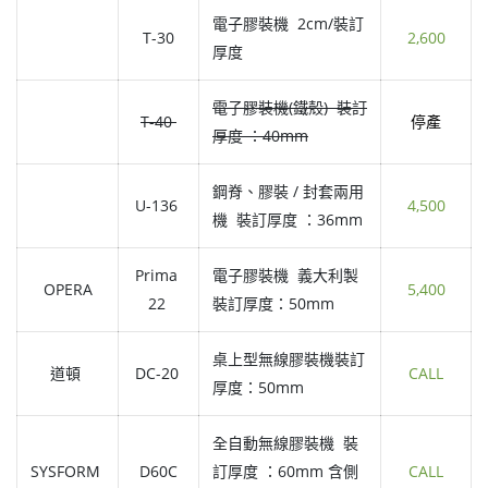
電子膠裝機 2cm/裝訂
T-30
2,600
厚度
電子膠裝機(鐵殼) 裝訂
T-40
停產
厚度 ：40mm
鋼脊、膠裝 / 封套兩用
U-136
4,500
機 裝訂厚度 ：36mm
Prima
電子膠裝機 義大利製
OPERA
5,400
22
裝訂厚度：50mm
桌上型無線膠裝機裝訂
道頓
DC-20
CALL
厚度：50mm
全自動無線膠裝機 裝
SYSFORM
D60C
訂厚度 ：60mm 含側
CALL