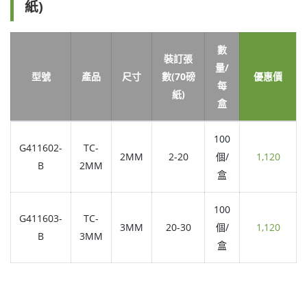
紙)
數
裝訂張
量/
型號
產品
尺寸
數(70磅
優惠價
每
紙)
盒
100
G411602-
TC-
2MM
2-20
個/
1,120
B
2MM
盒
100
G411603-
TC-
3MM
20-30
個/
1,120
B
3MM
盒