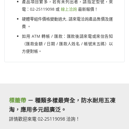
產品項目繁多，若有未列出者，請指定型號，來
電：02-25119098 或
線上洽詢
最新報價！
硬體零組件價格變動過大, 請來電洽詢產品售價及運
費 。
如用 ATM 轉帳 / 匯款：匯款後請來電或來信告知
（匯款金額 / 日期 / 匯款人姓名 / 帳號末五碼）以
方便對帳。
標籤帶
－ 種類多樣最齊全，防水耐用五凍
淘，應用多元超廣泛。
詳情歡迎來電 02-25119098 洽詢！