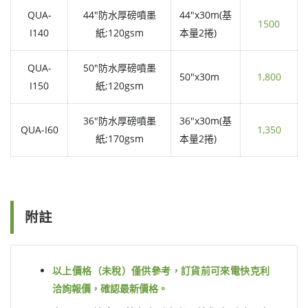
QUA-
44"防水厚磅噴墨
44"x30m(基
1500
I140
紙;120gsm
本量2捲)
QUA-
50"防水厚磅噴墨
50"x30m
1,800
I150
紙;120gsm
36"防水厚磅噴墨
36"x30m(基
QUA-I60
1,350
紙;170gsm
本量2捲)
附註
以上價格（未稅）僅供參考，訂貨前可來電快克利
洽詢報價，確認最新價格。