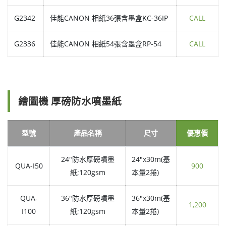
G2342
佳能CANON 相紙36張含墨盒KC-36IP
CALL
G2336
佳能CANON 相紙54張含墨盒RP-54
CALL
繪圖機 厚磅防水噴墨紙
型號
產品名稱
尺寸
優惠價
24"防水厚磅噴墨
24"x30m(基
QUA-I50
900
紙;120gsm
本量2捲)
QUA-
36"防水厚磅噴墨
36"x30m(基
1,200
I100
紙;120gsm
本量2捲)