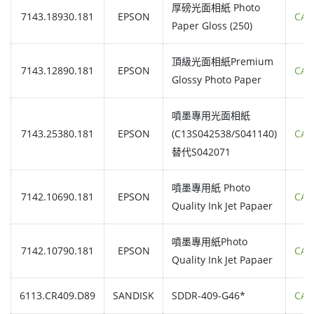
厚磅光面相紙 Photo
7143.18930.181
EPSON
CAL
Paper Gloss (250)
頂級光面相紙Premium
7143.12890.181
EPSON
CAL
Glossy Photo Paper
噴墨專用光面相紙
7143.25380.181
EPSON
(C13S042538/S041140)
CAL
替代S042071
噴墨專用紙 Photo
7142.10690.181
EPSON
CAL
Quality Ink Jet Papaer
噴墨專用紙Photo
7142.10790.181
EPSON
CAL
Quality Ink Jet Papaer
6113.CR409.D89
SANDISK
SDDR-409-G46*
CAL