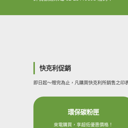
快克利促銷
即日起～贈完為止，凡購買快克利所銷售之印表
環保碳粉匣
來電購買，享超低優惠價格！