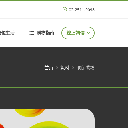
02-2511-9098
數位生活
購物指南
線上詢價
首頁
耗材
環保碳粉