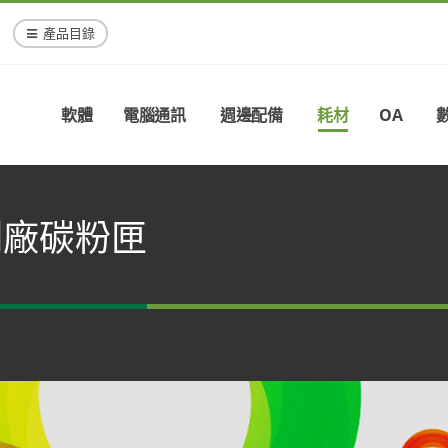
產品目錄
軟體
電腦通訊
週邊配備
耗材
OA
 副廠碳粉匣