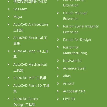
傳媒娛樂軟體集 (M&E)
Extension
3ds Max
Fusion Manage
Maya
Extension
AutoCAD Architecture
Fusion Signal Integrity
工具集
Extension
AutoCAD Electrical 工
Fusion for Design
具集
Fusion for
AutoCAD Map 3D 工具
Manufacturing
集
Navisworks
AutoCAD Mechanical
Advance Steel
工具集
Alias
AutoCAD MEP 工具集
Arnold
AutoCAD Plant 3D 工具
集
Autodesk CFD
AutoCAD Raster
Civil 3D
Design 工具集