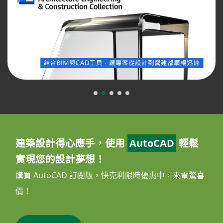
建築設計得心應手，使用
AutoCAD
輕鬆
實現您的設計夢想！
購買 AutoCAD 訂閱版，快克利限時優惠中，來電驚喜
價！