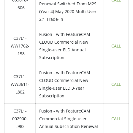
Renewal Switched From M2S
L606
(Year 4) May 2020 Multi-User
2:1 Trade-In
Fusion - with FeatureCAM
C37L1-
CLOUD Commercial New
WW1762-
CALL
Single-user ELD Annual
L158
Subscription
Fusion - with FeatureCAM
C37L1-
CLOUD Commercial New
WW3611-
CALL
Single-user ELD 3-Year
L802
Subscription
C37L1-
Fusion - with FeatureCAM
002900-
Commercial Single-user
CALL
L983
Annual Subscription Renewal