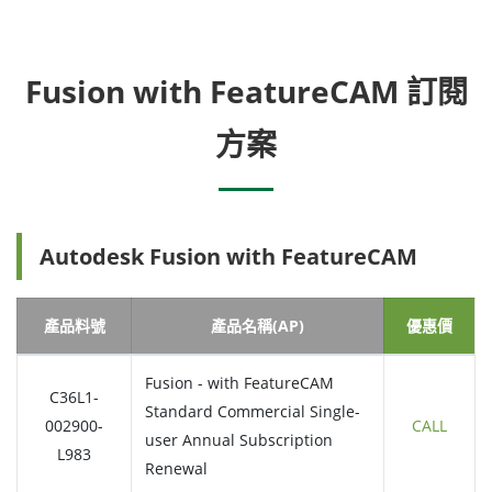
Fusion with FeatureCAM 訂閱
方案
Autodesk Fusion with FeatureCAM
產品料號
產品名稱(AP)
優惠價
Fusion - with FeatureCAM
C36L1-
Standard Commercial Single-
002900-
CALL
user Annual Subscription
L983
Renewal