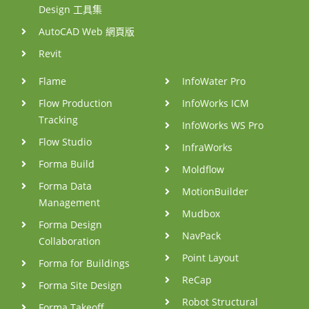
Design 工具集
AutoCAD Web 網頁版
Revit
Flame
InfoWater Pro
Flow Production
InfoWorks ICM
Tracking
InfoWorks WS Pro
Flow Studio
InfraWorks
Forma Build
Moldflow
Forma Data
MotionBuilder
Management
Mudbox
Forma Design
NavPack
Collaboration
Point Layout
Forma for Buildings
ReCap
Forma Site Design
Robot Structural
Forma Takeoff