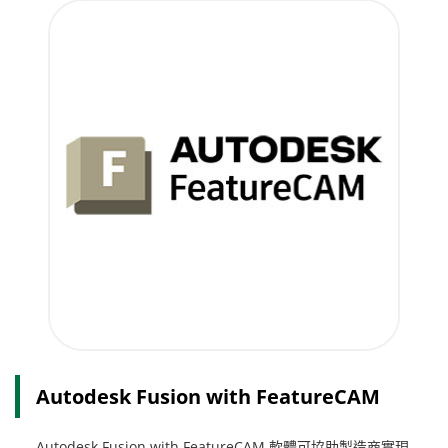
Autodesk Fusion with FeatureCAM
Autodesk Fusion with FeatureCAM 軟體可協助製造商實現