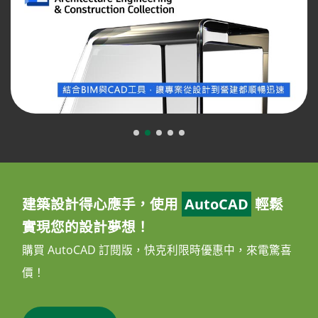
建築設計得心應手，使用
AutoCAD
輕鬆
實現您的設計夢想！
購買 AutoCAD 訂閱版，快克利限時優惠中，來電驚喜
價！