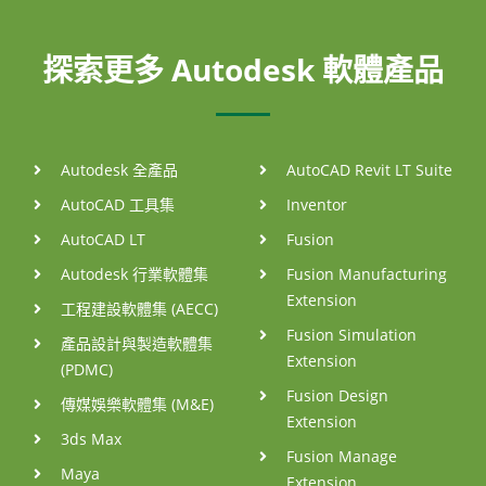
探索更多 Autodesk 軟體產品
Autodesk 全產品
AutoCAD Revit LT Suite
AutoCAD 工具集
Inventor
AutoCAD LT
Fusion
Autodesk 行業軟體集
Fusion Manufacturing
Extension
工程建設軟體集 (AECC)
Fusion Simulation
產品設計與製造軟體集
Extension
(PDMC)
Fusion Design
傳媒娛樂軟體集 (M&E)
Extension
3ds Max
Fusion Manage
Maya
Extension