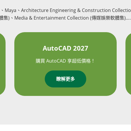
Maya、Architecture Engineering & Construction Colle
造軟體集)、Media & Entertainment Collection (傳媒娛樂
AutoCAD 2027
購買 AutoCAD 享超低價格！
瞭解更多