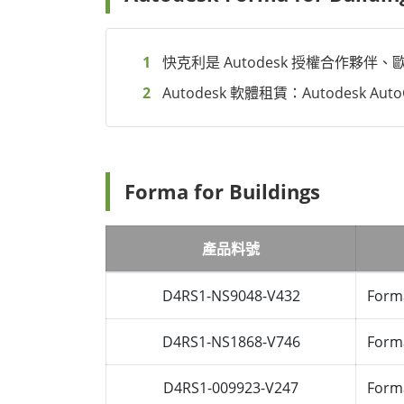
快克利是 Autodesk 授權合作
Autodesk 軟體租賃：Autodes
Forma for Buildings
產品料號
D4RS1-NS9048-V432
Forma
D4RS1-NS1868-V746
Forma
D4RS1-009923-V247
Forma