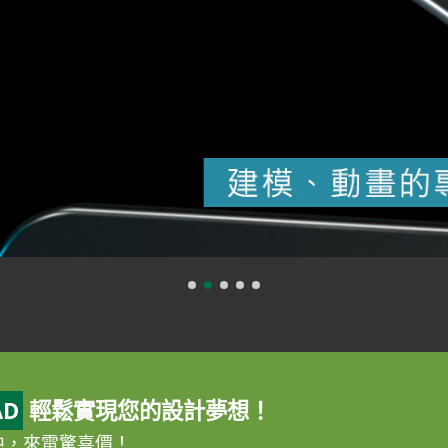
AD
輕鬆實現您的設計夢想！
惠中，來電驚喜價！