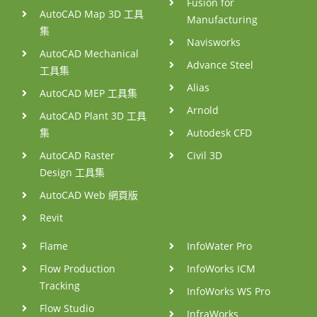
Fusion for
AutoCAD Map 3D 工具
Manufacturing
集
Navisworks
AutoCAD Mechanical
Advance Steel
工具集
Alias
AutoCAD MEP 工具集
Arnold
AutoCAD Plant 3D 工具
集
Autodesk CFD
AutoCAD Raster
Civil 3D
Design 工具集
AutoCAD Web 網頁版
Revit
Flame
InfoWater Pro
Flow Production
InfoWorks ICM
Tracking
InfoWorks WS Pro
Flow Studio
InfraWorks