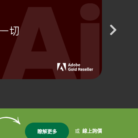
或
線上詢價
瞭解更多