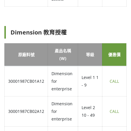
Dimension 教育授權
產品名稱
原廠料號
等級
優惠價
(W)
Dimension
Level 1 1
30001987CB01A12
for
CALL
- 9
enterprise
Dimension
Level 2
30001987CB02A12
for
CALL
10 - 49
enterprise