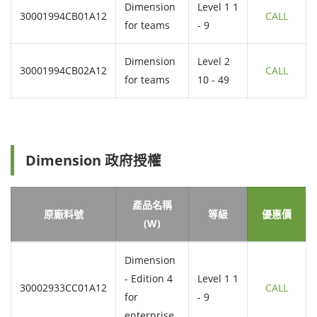
Dimension
Level 1 1
30001994CB01A12
CALL
for teams
- 9
Dimension
Level 2
30001994CB02A12
CALL
for teams
10 - 49
Dimension 政府授權
產品名稱
原廠料號
等級
優惠價
(W)
Dimension
- Edition 4
Level 1 1
30002933CC01A12
CALL
for
- 9
enterprise