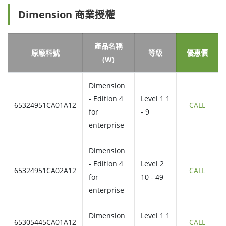
Dimension 商業授權
產品名稱
原廠料號
等級
優惠價
(W)
Dimension
- Edition 4
Level 1 1
65324951CA01A12
CALL
for
- 9
enterprise
Dimension
- Edition 4
Level 2
65324951CA02A12
CALL
for
10 - 49
enterprise
Dimension
Level 1 1
65305445CA01A12
CALL