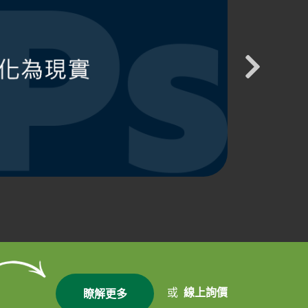
或
線上詢價
瞭解更多