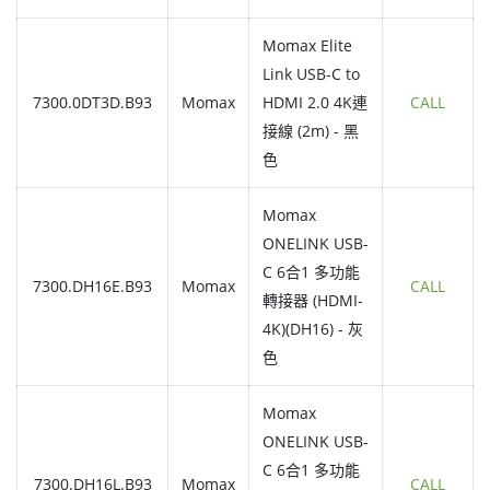
Momax Elite
Link USB-C to
7300.0DT3D.B93
Momax
HDMI 2.0 4K連
CALL
接線 (2m) - 黑
色
Momax
ONELINK USB-
C 6合1 多功能
7300.DH16E.B93
Momax
CALL
轉接器 (HDMI-
4K)(DH16) - 灰
色
Momax
ONELINK USB-
C 6合1 多功能
7300.DH16L.B93
Momax
CALL