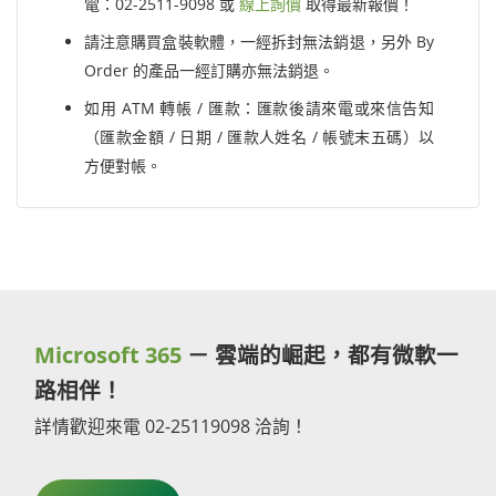
電：02-2511-9098 或
線上詢價
取得最新報價！
請注意購買盒裝軟體，一經拆封無法銷退，另外 By
Order 的產品一經訂購亦無法銷退。
如用 ATM 轉帳 / 匯款：匯款後請來電或來信告知
（匯款金額 / 日期 / 匯款人姓名 / 帳號末五碼）以
方便對帳。
Microsoft 365
－ 雲端的崛起，都有微軟一
路相伴！
詳情歡迎來電 02-25119098 洽詢！