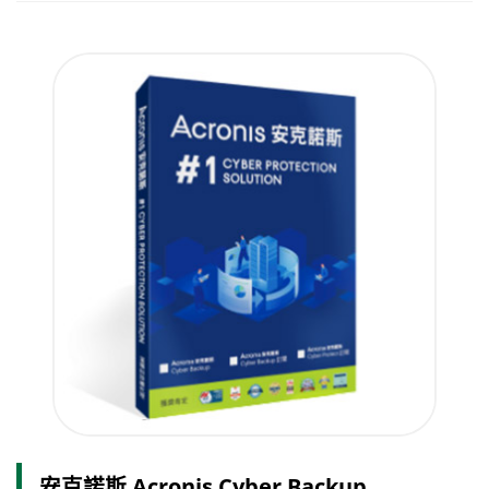
安克諾斯 Acronis Cyber Backup