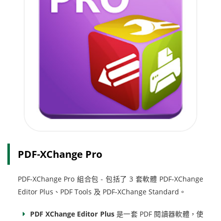
PDF-XChange Pro
PDF-XChange Pro 組合包 - 包括了 3 套軟體 PDF-XChange
Editor Plus、PDF Tools 及 PDF-XChange Standard。
PDF XChange Editor Plus
是一套 PDF 閱讀器軟體，使