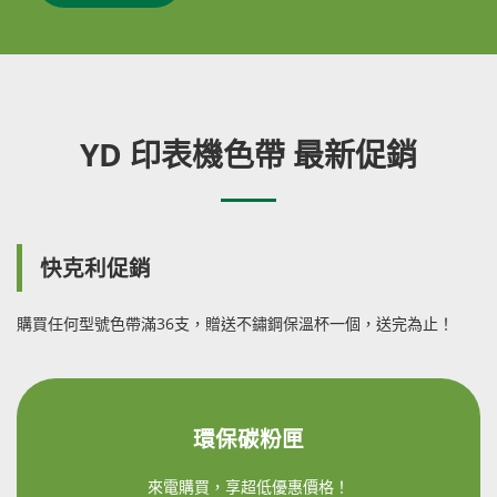
YD 印表機色帶 最新促銷
快克利促銷
購買任何型號色帶滿36支，贈送不鏽鋼保溫杯一個，送完為止！
環保碳粉匣
來電購買，享超低優惠價格！