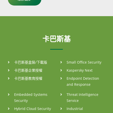
卡巴斯基
卡巴斯基盒裝/下載版
Small Office Security
卡巴斯基企業授權
Kaspersky Next
卡巴斯基教育授權
Endpoint Detection
and Response
Embedded Systems
Threat Intelligence
Security
Service
Hybrid Cloud Security
Industrial